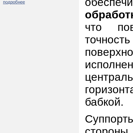
обес
подробнее
обработ
что по
точност
поверхн
испол
центр
горизон
бабкой.
Суппор
стороны