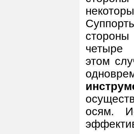
некоторы
Суппорт
стороны 
четыре 
этом слу
одн
инструм
осущест
осям. И
эффект