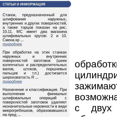
СТАТЬИ И ИНФОРМАЦИЯ
Станок, предназначенный для
шлифования наружных,
внутренних и других поверхностей,
а также торцов показан на рис.
10.11. МС имеет два магазина
шлифовальных кругов: 2 и 10.
Смена кр ...
подробнее
При обработке на этих станках
наружных и внутренних
поверхностей заготовок (шеек
обраб
коленчатых и распределительных
валов, штоков, поршневых
цилиндр
пальцев и т.п.) достигается
шероховатость R ...
подробнее
зажима
Назначение и классификация. При
выполнении финишных
возможна
шлифовальных операций с
поверхностей заготовок удаляют
с двух 
незначительные неровности в виде
микрогребешков, образовавшихся
на пред ...